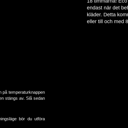
18 timmarna! Eco
endast när det be
kläder. Detta kom
eller till och me
an på temperaturknappen
en stängs av. Slå sedan
mningsläge bör du utföra