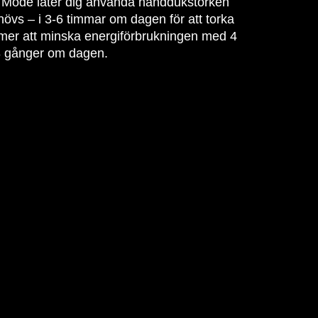
 Mode låter dig använda handdukstorken
hövs – i 3-6 timmar om dagen för att torka
mer att minska energiförbrukningen med 4
d 8 gånger om dagen.