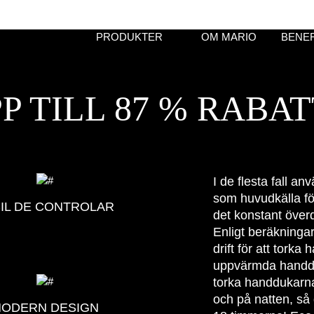
PRODUKTER
OM MARIO
BENEF
P TILL 87 % RABA
I de flesta fall a
som huvudkälla f
IL DE CONTROLAR
det konstant överdr
Enligt beräkninga
drift för att tork
uppvärmda handduk
torka handdukarn
och på natten, så
ODERN DESIGN