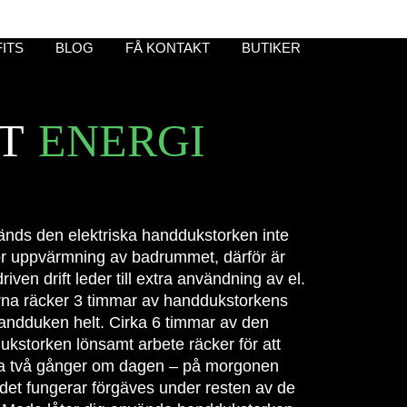
ITS
BLOG
FÅ KONTAKT
BUTIKER
TT
ENERGI
nvänds den elektriska handdukstorken inte
ör uppvärmning av badrummet, därför är
iven drift leder till extra användning av el.
rna räcker 3 timmar av handdukstorkens
a handduken helt. Cirka 6 timmar av den
storken lönsamt arbete räcker för att
a två gånger om dagen – på morgonen
 det fungerar förgäves under resten av de